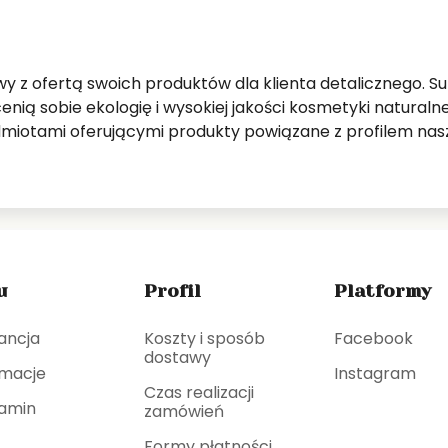
y z ofertą swoich produktów dla klienta detalicznego. S
enią sobie ekologię i wysokiej jakości kosmetyki natura
miotami oferującymi produkty powiązane z profilem nasze
u
Profil
Platformy
ancja
Koszty i sposób
Facebook
dostawy
macje
Instagram
Czas realizacji
amin
zamówień
Formy płatności