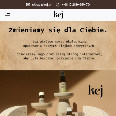
sklep@kej.pl
+48 12 289-65-70
KEJ – producent n