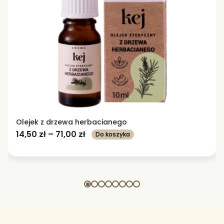
Olejek z drzewa herbacianego
Zakres
14,50
zł
–
71,00
zł
Do koszyka
Ten
cen:
produkt
od
ma
14,50 zł
wiele
do
wariantów.
71,00 zł
Opcje
można
wybrać
na
stronie
produktu