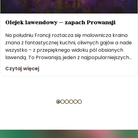
Olejek lawendowy — zapach Prowansji
Na południu Francji roztacza się malownicza kraina
znana z fantastycznej kuchni, oliwnych gajów a nade
wszystko – z przepięknego widoku pól obsianych
lawendą. To Prowansja, jeden z najpopularniejszych
kierunków turystycznych Zachodniej Europy.
Czytaj więcej
Unosząca się woń kwiatów i dźwięk zapracowanych
pszczół towarzyszą tu nam na każdym kroku. Ciepłe,
letnie wieczory, znakomite wina, gościnność
gospodarzy i niepowtarzalny […]