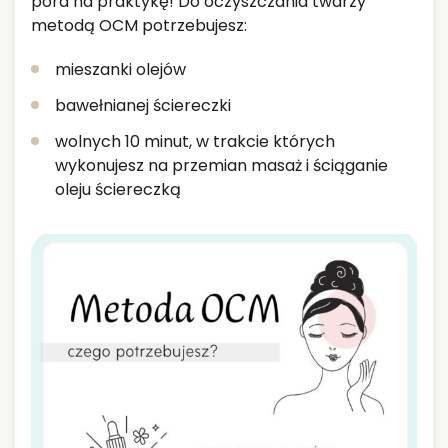
pora na praktykę! Do oczyszczania twarzy
metodą OCM potrzebujesz:
mieszanki olejów
bawełnianej ściereczki
wolnych 10 minut, w trakcie których
wykonujesz na przemian masaż i ściąganie
oleju ściereczką