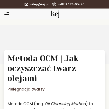
sklep@kej.pl
+48 12 289-65-70
Metoda OCM | Jak
oczyszczać twarz
olejami
Pielęgnacja twarzy
Metoda OCM (ang.
Oil Cleansing Method
) to