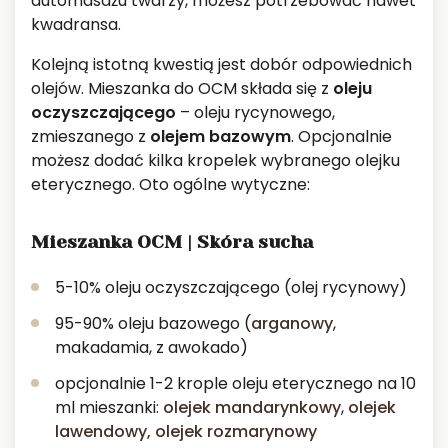
automasażu twarzy, możesz potrzebować nawet
kwadransa.
Kolejną istotną kwestią jest dobór odpowiednich
olejów. Mieszanka do OCM składa się z
oleju
oczyszczającego
– oleju rycynowego,
zmieszanego z
olejem bazowym
. Opcjonalnie
możesz dodać kilka kropelek wybranego olejku
eterycznego. Oto ogólne wytyczne:
Mieszanka OCM | Skóra sucha
5-10% oleju oczyszczającego (olej rycynowy)
95-90% oleju bazowego (
arganowy
,
makadamia, z awokado)
opcjonalnie 1-2 krople oleju eterycznego na 10
ml mieszanki:
olejek mandarynkowy
,
olejek
lawendowy,
olejek rozmarynowy