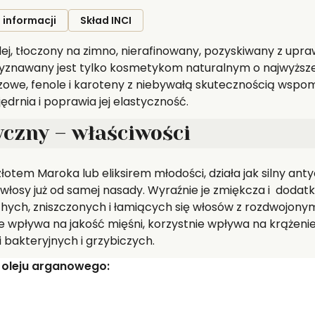
 informacji
Skład INCI
lej, tłoczony na zimno, nierafinowany, pozyskiwany z upr
yznawany jest tylko kosmetykom naturalnym o najwyższej
czowe, fenole i karoteny z niebywałą skutecznością wspom
ędrnia i poprawia jej elastyczność.
czny – właściwości
tem Maroka lub eliksirem młodości, działa jak silny anty
łosy już od samej nasady. Wyraźnie je zmiękcza i dodatk
chych, zniszczonych i łamiących się włosów z rozdwojony
e wpływa na jakość mięśni, korzystnie wpływa na krążeni
 bakteryjnych i grzybiczych.
 oleju arganowego: