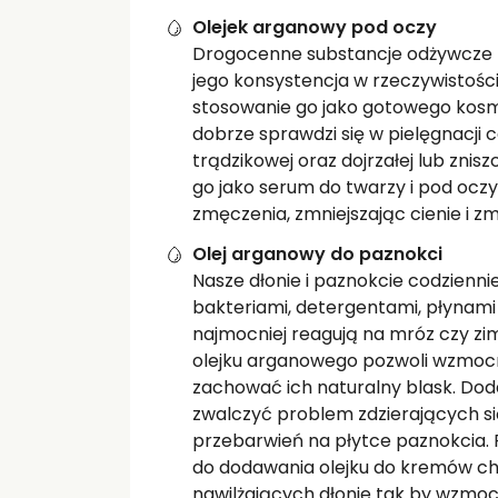
Olejek arganowy pod oczy
Drogocenne substancje odżywcze z
jego konsystencja w rzeczywistośc
stosowanie go jako gotowego kosm
dobrze sprawdzi się w pielęgnacji ce
trądzikowej oraz dojrzałej lub zni
go jako serum do twarzy i pod oczy
zmęczenia, zmniejszając cienie i zm
Olej arganowy do paznokci
Nasze dłonie i paznokcie codzienni
bakteriami, detergentami, płynami
najmocniej reagują na mróz czy zi
olejku arganowego pozwoli wzmocn
zachować ich naturalny blask. D
zwalczyć problem zdzierających si
przebarwień na płytce paznokcia. 
do dodawania olejku do kremów ch
nawilżających dłonie tak by wzmocn