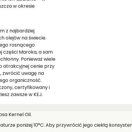
aszcza w okresie
m z najbardziej
h olejów na świecie.
wego rosnącego
j części Maroka, a sam
ochłonny. Ponieważ wiele
o atrakcyjnej cenie przy
, zwrócić uwagę na
jego organiczność.
zony, certyfikowany i
iesz zawsze w KEJ.
osa Kernel Oil.
eraturze poniżej 10°C. Aby przywrócić jego ciekłą konsys