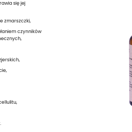
awia się jej
je zmarszczki,
ałaniem czynników
necznych,
jerskich,
ie,
lulitu,
.