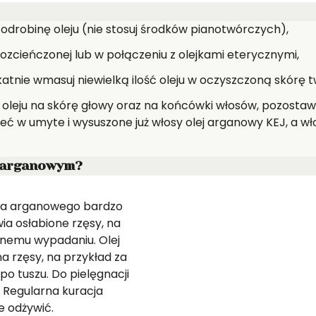
 odrobinę oleju (nie stosuj środków pianotwórczych),
erozcieńczonej lub w połączeniu z olejkami eterycznymi,
ikatnie wmasuj niewielką ilość oleju w oczyszczoną skórę t
ę oleju na skórę głowy oraz na końcówki włosów, pozostaw
 w umyte i wysuszone już włosy olej arganowy KEJ, a wło
u arganowym?
zewa arganowego bardzo
ia osłabione rzęsy, na
nemu wypadaniu. Olej
 rzęsy, na przykład za
o tuszu. Do pielęgnacji
. Regularna kuracja
e odżywić.