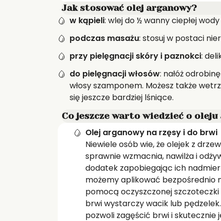
Jak stosować olej arganowy?
w kąpieli
: wlej do ½ wanny ciepłej wody
podczas masażu
: stosuj w postaci ni
przy pielęgnacji skóry i paznokci
: del
do pielęgnacji włosów
: nałóż odrobin
włosy szamponem. Możesz także wetrzeć
się jeszcze bardziej lśniące.
Co jeszcze warto wiedzieć o olej
Olej arganowy na rzęsy i do brwi
Niewiele osób wie, że olejek z dr
sprawnie wzmacnia, nawilża i odżyw
dodatek zapobiegając ich nadmier
możemy aplikować bezpośrednio na
pomocą oczyszczonej szczoteczki p
brwi wystarczy wacik lub pędzelek
pozwoli zagęścić brwi i skutecznie j