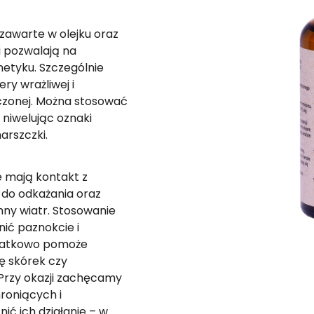
awarte w olejku oraz
i pozwalają na
etyku. Szczególnie
ry wrażliwej i
szczonej. Można stosować
 niwelując oznaki
arszczki.
e mają kontakt z
 do odkażania oraz
mny wiatr. Stosowanie
ić paznokcie i
odatkowo pomoże
ę skórek czy
Przy okazji zachęcamy
roniących i
ić ich działanie – w