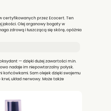
aw certyfikowanych przez Ecocert. Ten
 jakości. Olej arganowy bogaty w
aga zdrową i łuszczącą się skórę, opóźnia
oksydant — dzięki dużej zawartości m.in.
owo nadaje im niepowtarzalny połysk.
mi końcówkami. Sam olejek dzięki swojemu
e krwi, układ nerwowy. Może także