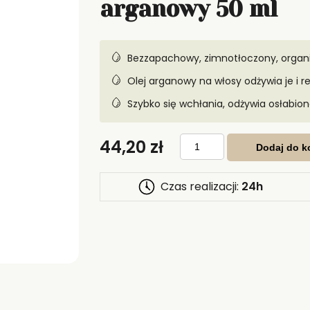
arganowy 50 ml
Bezzapachowy, zimnotłoczony, organi
Olej arganowy na włosy odżywia je i r
Szybko się wchłania, odżywia osłabione
ilość
44,20
zł
Organiczny
Dodaj do k
bezzapachowy
olej
arganowy
50
Czas realizacji:
24h
ml