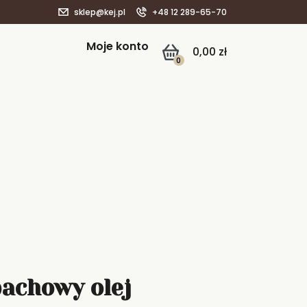
sklep@kej.pl
+48 12 289-65-70
Moje konto
0,00
zł
0
achowy olej