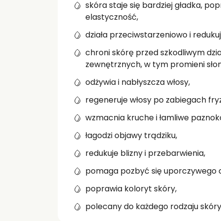
skóra staje się bardziej gładka, popr
elastyczność,
działa przeciwstarzeniowo i reduku
chroni skórę przed szkodliwym dzi
zewnętrznych, w tym promieni sło
odżywia i nabłyszcza włosy,
regeneruje włosy po zabiegach fryz
wzmacnia kruche i łamliwe paznokc
łagodzi objawy trądziku,
redukuje blizny i przebarwienia,
pomaga pozbyć się uporczywego cel
poprawia koloryt skóry,
polecany do każdego rodzaju skóry