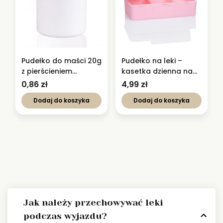
Pudełko do maści 20g
Pudełko na leki –
z pierścieniem
kasetka dzienna na
gwarancyjnym
leki – Pill Box
0,86
zł
4,99
zł
Dodaj do koszyka
Dodaj do koszyka
Jak należy przechowywać leki
podczas wyjazdu?