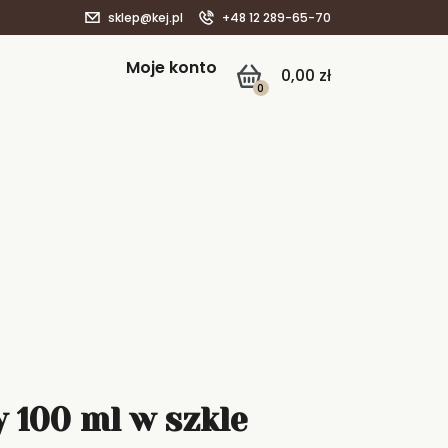
sklep@kej.pl
+48 12 289-65-70
Moje konto
0,00
zł
0
 100 ml w szkle