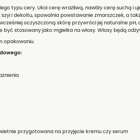
ego typu cery. Ukoi cerę wrażliwą, nawilży cerę suchą i u
 szyi i dekoltu, spowalnia powstawanie zmarszczek, a tak
cześniej oczyszczoną skórę przywróci jej naturalne pH, 
e być stosowany jako mgiełka na włosy. Włosy będą odżyw
m opakowaniu.
ndowego:
ażnienia
świetnie przygotowana na przyjęcie kremu czy serum