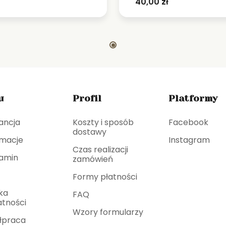
40,00
zł
u
Profil
Platformy
ancja
Koszty i sposób
Facebook
dostawy
macje
Instagram
Czas realizacji
amin
zamówień
Formy płatności
yka
FAQ
tności
Wzory formularzy
łpraca