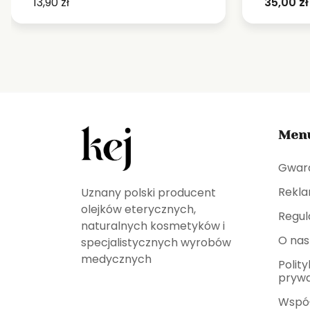
Pierwotna
Aktualna
13,90
zł
35,00
zł
cena
cena
wynosiła:
wynosi:
30,00 zł.
13,90 zł.
Men
Gwar
Rekla
Uznany polski producent
olejków eterycznych,
Regul
naturalnych kosmetyków i
O nas
specjalistycznych wyrobów
medycznych
Polit
prywa
Wspó