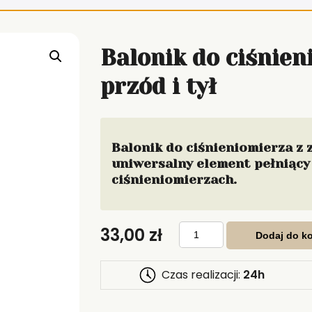
Balonik do ciśnie
przód i tył
Balonik do ciśnieniomierza z 
uniwersalny element pełniący
ciśnieniomierzach.
ilość
33,00
zł
Balonik
Dodaj do k
do
ciśnieniomierza
zawór
przód
Czas realizacji:
24h
i
tył