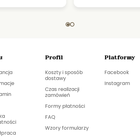
u
Profil
Platformy
ancja
Koszty i sposób
Facebook
dostawy
macje
Instagram
Czas realizacji
amin
zamówień
Formy płatności
yka
FAQ
tności
Wzory formularzy
łpraca