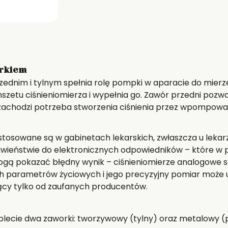
orkiem
zednim i tylnym spełnia rolę pompki w aparacie do mierzen
nszetu ciśnieniomierza i wypełnia go. Zawór przedni pozw
 zachodzi potrzeba stworzenia ciśnienia przez wpompowani
stosowane są w gabinetach lekarskich, zwłaszcza u lekarz
wieństwie do elektronicznych odpowiedników – które w 
mogą pokazać błędny wynik – ciśnieniomierze analogowe 
ych parametrów życiowych i jego precyzyjny pomiar może 
cy tylko od zaufanych producentów.
plecie dwa zaworki: tworzywowy (tylny) oraz metalowy (p