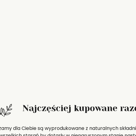
Najczęściej kupowane ra
zamy dla Ciebie są wyprodukowane z naturalnych składni
szelkich starań by dotarły w nienaruszonym stanie nast