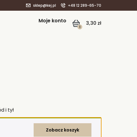
sklep@kej.pl
+48 12 289-65-70
Moje konto
3,30
zł
1
 i tył
Zobacz koszyk