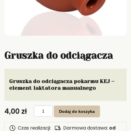
Gruszka do odciągacza
Gruszka do odciągacza pokarmu KEJ –
element laktatora manualnego
ilość
4,00
zł
Gruszka
Dodaj do koszyka
do
odciągacza
Czas realizacji:
Darmowa dostawa:
od