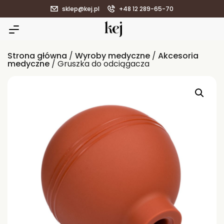
sklep@kej.pl
+48 12 289-65-70
Strona główna
/
Wyroby medyczne
/
Akcesoria
medyczne
/ Gruszka do odciągacza