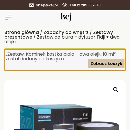
sklep@kej.pl
+48 12 289-65-70
Strona główna
/
Zapachy do wnętrz
/
Zestawy
prezentowe
/ Zestaw do biura – dyfuzor Fidji + dwa
olejki
„Zestaw: Kominek kostka biała + dwa olejki 10 ml”
został dodany do koszyka.
Zobacz koszyk