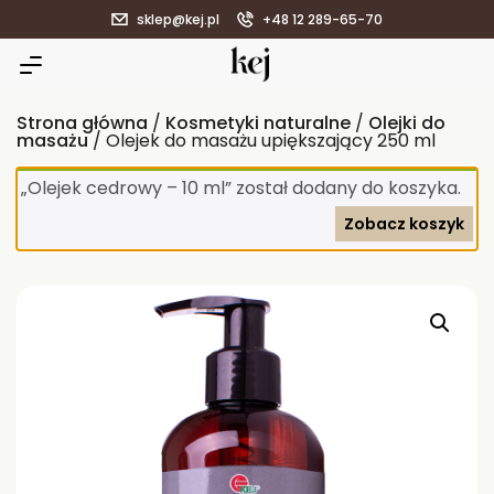
sklep@kej.pl
+48 12 289-65-70
Strona główna
/
Kosmetyki naturalne
/
Olejki do
masażu
/ Olejek do masażu upiększający 250 ml
„Olejek cedrowy – 10 ml” został dodany do koszyka.
Zobacz koszyk