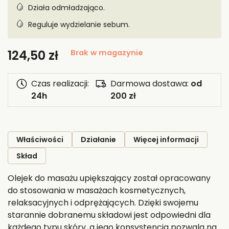
Działa odmładzająco.
Reguluje wydzielanie sebum.
124,50
zł
Brak w magazynie
Czas realizacji:
Darmowa dostawa:
od
24h
200 zł
Właściwości
Działanie
Więcej informacji
Skład
Olejek do masażu upiększający został opracowany
do stosowania w masażach kosmetycznych,
relaksacyjnych i odprężających. Dzięki swojemu
starannie dobranemu składowi jest odpowiedni dla
każdego typu skóry, a jego konsystencja pozwala na