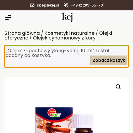
sklep@kej.pl
+48 12 289-65-70
Strona główna
/
Kosmetyki naturalne
/
Olejki
eteryczne
/ Olejek cynamonowy z kory
„Olejek zapachowy ylang-ylang 10 ml” został
dodany do koszyka.
Zobacz koszyk