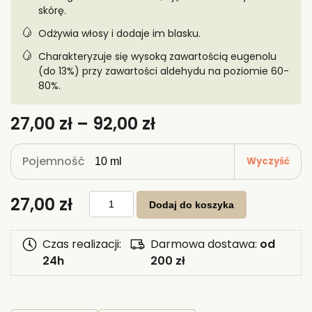
skórę.
Odżywia włosy i dodaje im blasku.
Charakteryzuje się wysoką zawartością eugenolu
(do 13%) przy zawartości aldehydu na poziomie 60-
80%.
Zakres
27,00
zł
–
92,00
zł
cen:
od
Pojemność
Wyczyść
27,00 zł
do
ilość
27,00
zł
92,00 zł
Olejek
Dodaj do koszyka
cynamonowy
z
kory
Czas realizacji:
Darmowa dostawa:
od
24h
200 zł