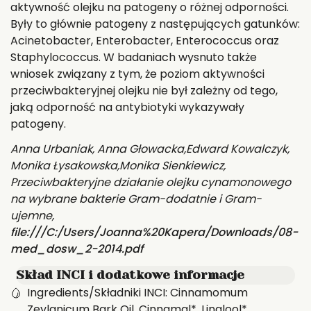
aktywność olejku na patogeny o różnej odporności.
Były to głównie patogeny z następujących gatunków:
Acinetobacter, Enterobacter, Enterococcus oraz
Staphylococcus. W badaniach wysnuto także
wniosek związany z tym, że poziom aktywności
przeciwbakteryjnej olejku nie był zależny od tego,
jaką odporność na antybiotyki wykazywały
patogeny.
Anna Urbaniak, Anna Głowacka,Edward Kowalczyk,
Monika Łysakowska,Monika Sienkiewicz,
Przeciwbakteryjne działanie olejku cynamonowego
na wybrane bakterie Gram-dodatnie i Gram-
ujemne,
file:///C:/Users/Joanna%20Kapera/Downloads/08-
med_dosw_2-2014.pdf
Skład INCI i dodatkowe informacje
Ingredients/Składniki INCI: Cinnamomum
Zeylanicum Bark Oil, Cinnamal*, Linalool*,