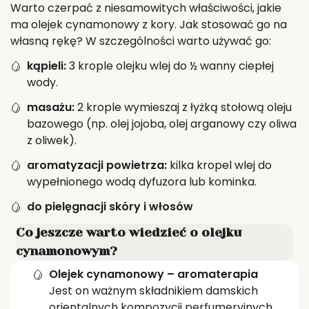
Warto czerpać z niesamowitych właściwości, jakie
ma olejek cynamonowy z kory. Jak stosować go na
własną rękę? W szczególności warto używać go:
kąpieli:
3 krople olejku wlej do ½ wanny ciepłej
wody.
masażu:
2 krople wymieszaj z łyżką stołową oleju
bazowego (np. olej jojoba, olej arganowy czy oliwa
z oliwek).
aromatyzacji powietrza:
kilka kropel wlej do
wypełnionego wodą dyfuzora lub kominka.
do pielęgnacji skóry i włosów
Co jeszcze warto wiedzieć o olejku
cynamonowym?
Olejek cynamonowy – aromaterapia
Jest on ważnym składnikiem damskich
orientalnych kompozycji perfumeryjnych.