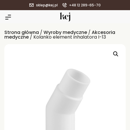
sklep@kej.pl
+48 12 289-65-70
Strona główna
/
Wyroby medyczne
/
Akcesoria
medyczne
/ Kolanko element inhalatora I-13