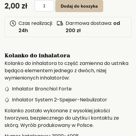
ilość
2,00
zł
Kolanko
Dodaj do koszyka
element
inhalatora
I-
13
Czas realizacji:
Darmowa dostawa:
od
24h
200 zł
Kolanko do inhalatora
Kolanko do inhalatora to część zamienna do ustnika
będąca elementem jednego z dwóch, niżej
wymienionych inhalatorów:
Inhalator Bronchiol Forte
Inhalator System 2-Spejser-Nebulizator
Kolanko zostało wykonane z wysokiej jakości
tworzywa, bezpiecznego do użytku i kontaktu ze
skórą. Wyrób produkowany w Polsce.