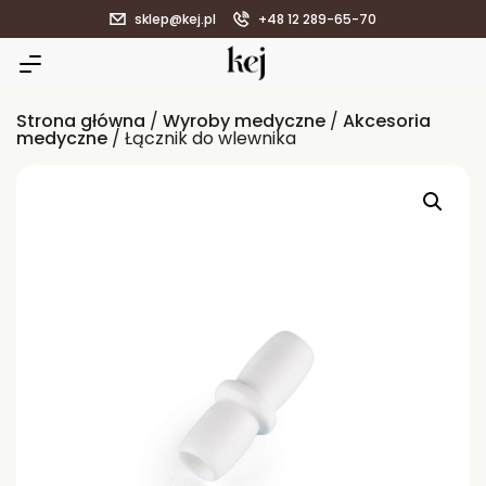
sklep@kej.pl
+48 12 289-65-70
Strona główna
/
Wyroby medyczne
/
Akcesoria
medyczne
/ Łącznik do wlewnika