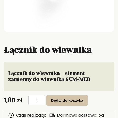
Łącznik do wlewnika
Łącznik do wlewnika – element
zamienny do wlewnika GUM-MED
ilość
1,80
zł
Łącznik
Dodaj do koszyka
do
wlewnika
Czas realizacji:
Darmowa dostawa:
od