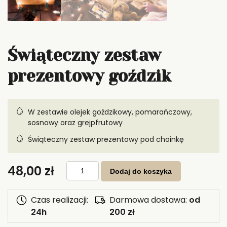
Świąteczny zestaw
prezentowy goździk
W zestawie olejek goździkowy, pomarańczowy,
sosnowy oraz grejpfrutowy
Świąteczny zestaw prezentowy pod choinkę
ilość
48,00
zł
Świąteczny
Dodaj do koszyka
zestaw
prezentowy
goździk
Czas realizacji:
Darmowa dostawa:
od
24h
200 zł