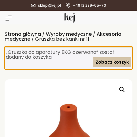
sklep@kej.pl
+48 12 289-65-70
Strona główna
/
Wyroby medyczne
/
Akcesoria
medyczne
/ Gruszka bez kanki nr 11
„Gruszka do aparatury EKG czerwona” został
dodany do koszyka.
Zobacz koszyk