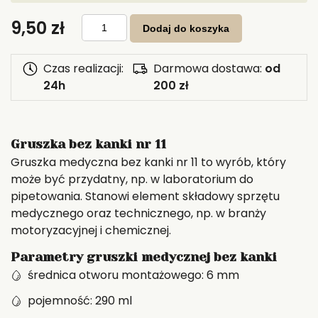
ilość
9,50
zł
Gruszka
Dodaj do koszyka
bez
kanki
nr
11
Czas realizacji:
Darmowa dostawa:
od
24h
200 zł
Gruszka bez kanki nr 11
Gruszka medyczna bez kanki nr 11 to wyrób, który
może być przydatny, np. w laboratorium do
pipetowania. Stanowi element składowy sprzętu
medycznego oraz technicznego, np. w branży
motoryzacyjnej i chemicznej.
Parametry gruszki medycznej bez kanki
średnica otworu montażowego: 6 mm
pojemność: 290 ml