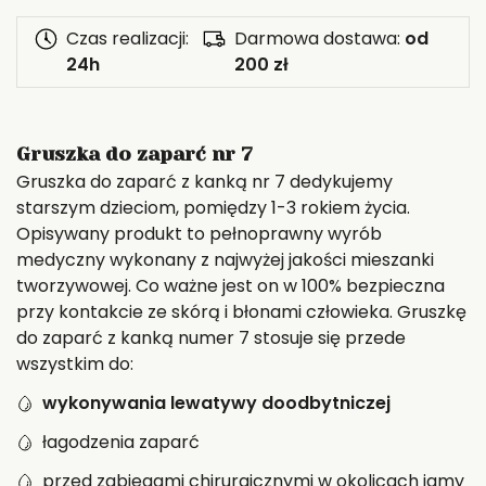
nr
7
Czas realizacji:
Darmowa dostawa:
od
24h
200 zł
Gruszka do zaparć nr 7
Gruszka do zaparć z kanką nr 7 dedykujemy
starszym dzieciom, pomiędzy 1-3 rokiem życia.
Opisywany produkt to pełnoprawny wyrób
medyczny wykonany z najwyżej jakości mieszanki
tworzywowej. Co ważne jest on w 100% bezpieczna
przy kontakcie ze skórą i błonami człowieka. Gruszkę
do zaparć z kanką numer 7 stosuje się przede
wszystkim do:
wykonywania lewatywy doodbytniczej
łagodzenia zaparć
przed zabiegami chirurgicznymi w okolicach jamy