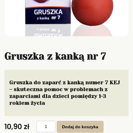
Gruszka z kanką nr 7
Gruszka do zaparć z kanką numer 7 KEJ
– skuteczna pomoc w problemach z
zaparciami dla dzieci pomiędzy 1-3
rokiem życia
ilość
10,90
zł
Gruszka
Dodaj do koszyka
z
kanką