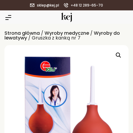
sklep@kej.pl
+48 12 289-65-70
Strona główna
/
Wyroby medyczne
/
Wyroby do
lewatywy
/ Gruszka z kanką nr 7