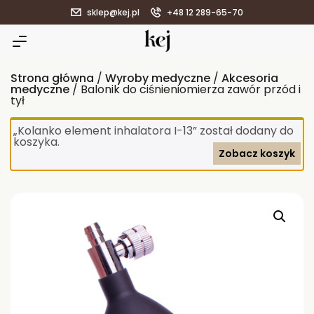
sklep@kej.pl
+48 12 289-65-70
Strona główna
/
Wyroby medyczne
/
Akcesoria
medyczne
/ Balonik do ciśnieniomierza zawór przód i
tył
„Kolanko element inhalatora I-13” został dodany do
koszyka.
Zobacz koszyk