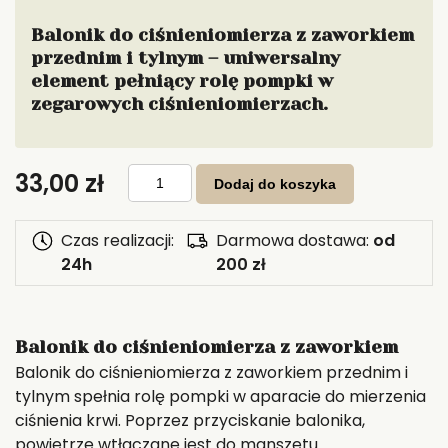
Balonik do ciśnieniomierza z zaworkiem
przednim i tylnym – uniwersalny
element pełniący rolę pompki w
zegarowych ciśnieniomierzach.
ilość
33,00
zł
Balonik
Dodaj do koszyka
do
ciśnieniomierza
zawór
przód
Czas realizacji:
Darmowa dostawa:
od
i
tył
24h
200 zł
Balonik do ciśnieniomierza z zaworkiem
Balonik do ciśnieniomierza z zaworkiem przednim i
tylnym spełnia rolę pompki w aparacie do mierzenia
ciśnienia krwi. Poprzez przyciskanie balonika,
powietrze wtłaczane jest do manszetu