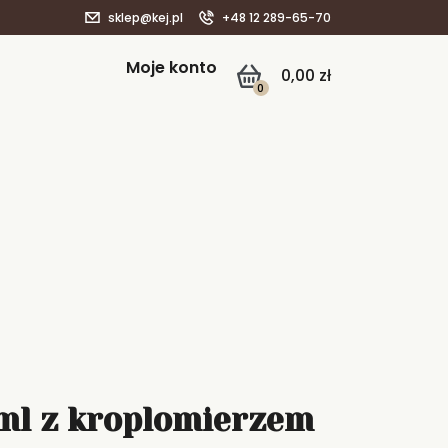
sklep@kej.pl
+48 12 289-65-70
Moje konto
0,00
zł
0
ml z kroplomierzem