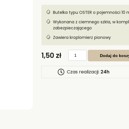
Butelka typu OSTER o pojemności 10 
Wykonana z ciemnego szkła, w komplec
zabezpieczającego
Zawiera kroplomierz pionowy
ilość
1,50
zł
Butelka
Dodaj do kosz
OSTER
10
ml
z
Czas realizacji:
24h
kroplomierzem