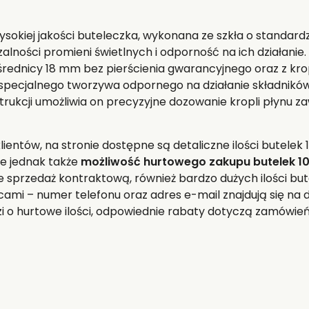
ysokiej jakości buteleczka, wykonana ze szkła o standa
zalności promieni świetlnych i odporność na ich działani
 średnicy 18 mm bez pierścienia gwarancyjnego oraz z k
pecjalnego tworzywa odpornego na działanie składników
trukcji umożliwia on precyzyjne dozowanie kropli płynu z
ntów, na stronie dostępne są detaliczne ilości butelek 
je jednak także
możliwość hurtowego zakupu butelek 10
 sprzedaż kontraktową, również bardzo dużych ilości bu
mi – numer telefonu oraz adres e-mail znajdują się na d
dzi o hurtowe ilości, odpowiednie rabaty dotyczą zamówie