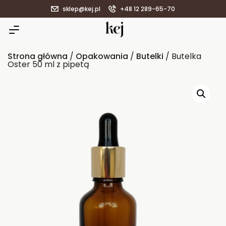
sklep@kej.pl
+48 12 289-65-70
Strona główna
/
Opakowania
/
Butelki
/ Butelka
Oster 50 ml z pipetą