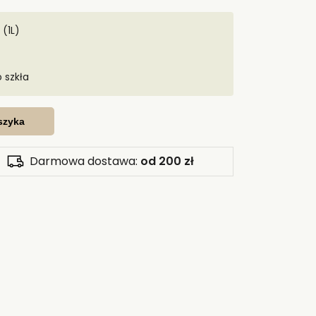
(1L)
 szkła
szyka
Darmowa dostawa:
od 200 zł