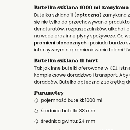
Butelka szklana 1000 ml zamykana
Butelka szklana 1l (
apteczna
) zamykana z
się nie tylko do przechowywania produk
denaturatów, rozpuszczalników, alkoholi 
na wodę oraz inne płyny spożywcze. Co wa
promieni słonecznych
i posiada bardzo sz
intensywnym napromieniowaniu falami UV
Butelka szklana 1l hurt
Tak jak inne butelki oferowane w KEJ, ist
kompleksowe doradztwo i transport. Aby u
doradców. Butelka apteczna z zakrętką do
Parametry
pojemność butelki: 1000 ml
średnica butelki: 83 mm
średnica gwintu: 24 mm