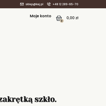
sklep@kej.pl
+48 12 289-65-70
Moje konto
0,00
zł
0
zakrętką szkło.