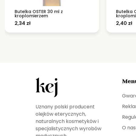
Butelka OSTER 30 ml z
Butelka 
kroplomierzem
kroplom
2,34
zł
2,40
zł
Men
Gwar
Rekla
Uznany polski producent
olejków eterycznych,
Regul
naturalnych kosmetyków i
O nas
specjalistycznych wyrobów
medycznych