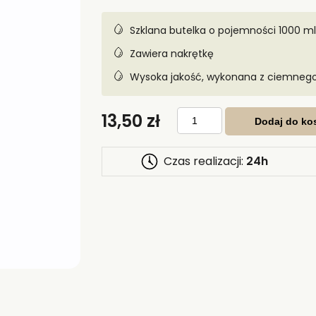
Szklana butelka o pojemności 1000 ml 
Zawiera nakrętkę
Wysoka jakość, wykonana z ciemnego
ilość
13,50
zł
Butelka
Dodaj do ko
1000
ml
z
zakrętką
Czas realizacji:
24h
szkło.