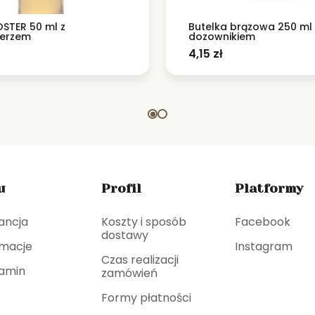
OSTER 50 ml z
Butelka brązowa 250 ml 
ierzem
dozownikiem
4,15
zł
u
Profil
Platformy
ancja
Koszty i sposób
Facebook
dostawy
macje
Instagram
Czas realizacji
amin
zamówień
Formy płatności