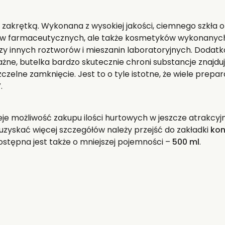
 zakrętką. Wykonana z wysokiej jakości, ciemnego szkła
tów farmaceutycznych, ale także kosmetyków wykonanych
czy innych roztworów i mieszanin laboratoryjnych. Dodat
żne, butelka bardzo skutecznie chroni substancje znajd
czelne zamknięcie. Jest to o tyle istotne, że wiele prepar
.
nieje możliwość zakupu ilości hurtowych w jeszcze atrakc
zyskać więcej szczegółów należy przejść do zakładki
kon
stępna jest także o mniejszej pojemności –
500 ml
.